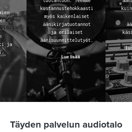
tuotantoon. Teemme
ään
kustannustehokkaasti
kuin
mien
myös kaikenlaiset
nen
äänikirjatuotannot
ää
ja erilaiset
käs
n
äänisuunnittelutyöt.
ti ja
lu
i.
Lue lisää
ä
Täyden palvelun audiotalo