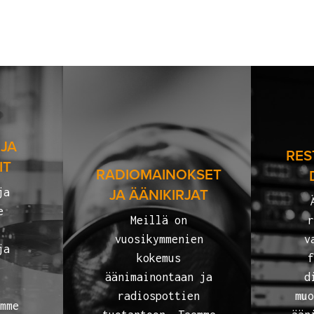
 JA
RES
IT
RADIOMAINOKSET
ja
JA ÄÄNIKIRJAT
e
Meillä on
r
,
vuosikymmenien
v
ja
kokemus
f
t
äänimainontaan ja
d
radiospottien
muo
omme