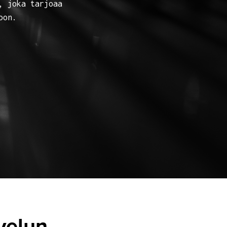
, joka tarjoaa
oon.
velun