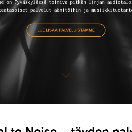
se on Jyväskylässä toimiva pitkän linjan audiotalo
keatasoiset palvelut äänitöihin ja musiikkituotant
LUE LISÄÄ PALVELUISTAMME
al to Noise – täyden pal