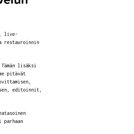
, live-
a restauroinnin
 Tämän lisäksi
me pitävät
ovittamisen,
sen, editoinnit,
eatasoinen
i parhaan