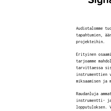
Audiotalomme tu
tapahtumien, ää
projekteihin.
Erityinen osaam
tarjoamme mahdo
tarvittaessa si
instrumenttien 
miksaamisen ja 
Raudanluja amma
instrumentti- j
lopputuloksen. 