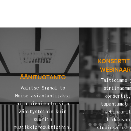
KONSERTIT
WEBINAAR
ÄÄNITUOTANTO
Taltioimme 
Valitse Signal to
striimaamm
Noise asiantuntijaksi
konsertit
niin pienimuotoisiin
tapahtumat 
äänitystöihin kuin
webinaari
suuriin
liikkuvan
musiikkiproduktioihin.
studiokalust