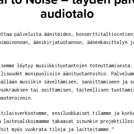
audiotalo
ottaa palveluita äänitöiden, konserttitaltiointien
nimainonnan, äänikirjatuotannon, äänenkäsittelyn j
isemme löytyy musiikkituotantojen toteuttamisesta.
llisuudet monipuolisiin äänituotantoihin. Palvelum
sällään musiikin säveltämisen, sanoittamiseen ja s
vuokrauksen tai soittamisen, taiteellisen tuottami
masteroinnin.
ttilaisverkostomme, ensiluokkaiset tilamme ja kork
a laitevalikoimamme takaavat sinunkin projektilles
Voit myös vuokrata tiloja ja laitteitamme.”