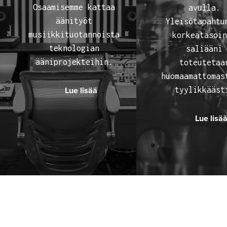
Osaamisemme kattaa
avulla.
äänityöt
Yleisötapahtu
musiikkituotannoista
korkeatasoi
teknologian
saliääni
ääniprojekteihin.
toteutetaa
huomaamattomas
tyylikkääst
Lue lisää
Lue lisä