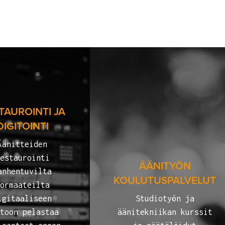
TAUROINTI JA
DIGITOINTI
Äänitteiden
estaurointi
ÄÄNITYÖN
anhentuvilta
KOULUTUSPALVELUT
ormaateilta
igitaaliseen
Studiotyön ja
toon pelastaa
äänitekniikan kurssit