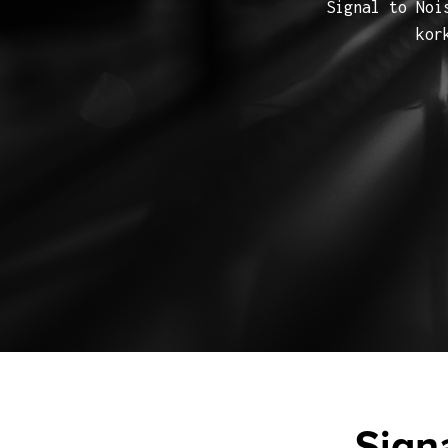
Signal to Noi
kor
Sign