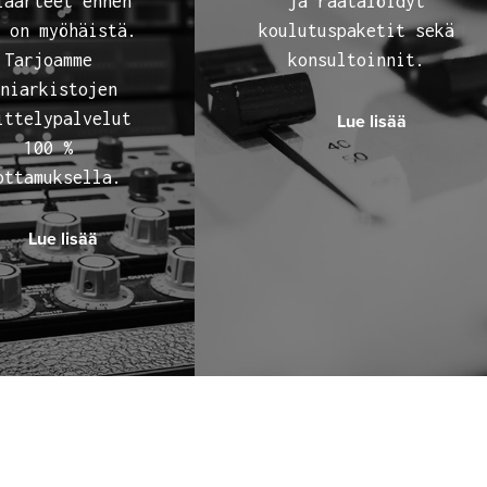
iaarteet ennen
ja räätälöidyt
 on myöhäistä.
koulutuspaketit sekä
Tarjoamme
konsultoinnit.
niarkistojen
ittelypalvelut
Lue lisää
100 %
ottamuksella.
Lue lisää