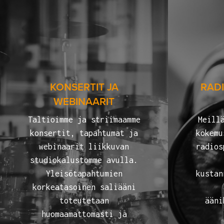
KONSERTIT JA
RAD
WEBINAARIT
Taltioimme ja striimaamme
Meill
konsertit, tapahtumat ja
kokemu
webinaarit liikkuvan
radios
studiokalustomme avulla.
Yleisötapahtumien
kustan
korkeatasoinen saliääni
toteutetaan
ääni
huomaamattomasti ja