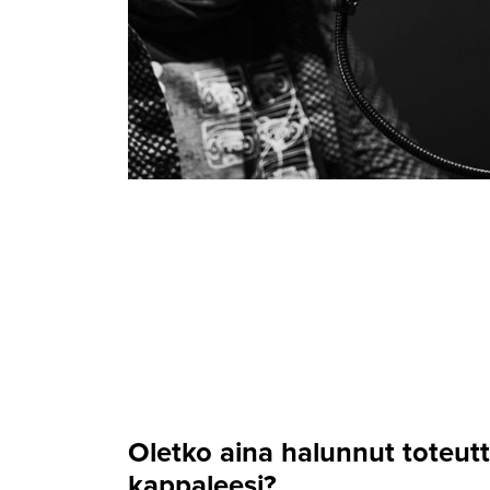
Oletko aina halunnut toteu
kappaleesi?