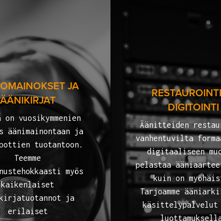
IOMAINOKSET JA
RESTAUROINTI
ÄÄNIKIRJAT
DIGITOINTI
ä on vuosikymmenien
Äänitteiden restau
s äänimainontaan ja
vanhentuvilta forma
pottien tuotantoon.
digitaaliseen mu
Teemme
pelastaa ääniaartee
nustehokkaasti myös
kuin on myöhäis
kaikenlaiset
Tarjoamme ääniarki
kirjatuotannot ja
käsittelypalvelut
erilaiset
luottamuksell