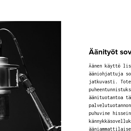
Äänityöt sov
Äänen käyttö lis
ääniohjattuja so
jatkuvasti. Tote
puheentunnistuks
äänituotantoa t
palvelutuotannon
puhuvine hissein
kännykkäsovelluk
ääniammattilaise