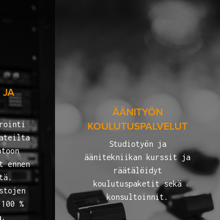
 JA
ÄÄNITYÖN
rointi
KOULUTUSPALVELUT
ateilta
Studiotyön ja
otoon
äänitekniikan kurssit ja
t ennen
räätälöidyt
tä.
koulutuspaketit sekä
stojen
konsultoinnit.
 100 %
a.