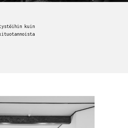
tystöihin kuin
kituotannoista