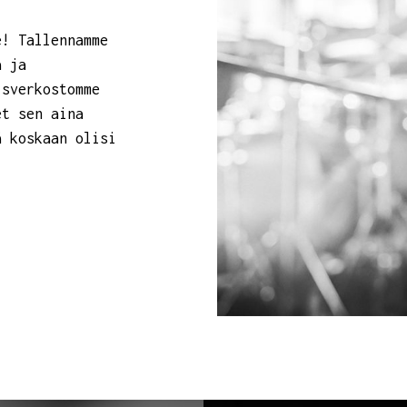
e! Tallennamme
a ja
isverkostomme
et sen aina
ä koskaan olisi