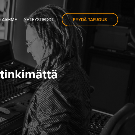
PYYDÄ TARJOUS
KKAAMME
YHTEYSTIEDOT
tinkimättä