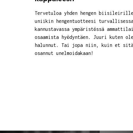
Tervetuloa yhden hengen biisileirill
uniikin hengentuotteesi turvallisess
kannustavassa ympäristössä ammattila
osaamista hyödyntäen. Juuri kuten ol
halunnut. Tai jopa niin, kuin et sit
osannut unelmoidakaan!