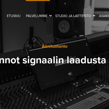
ETUSIVU
PALVELUMME
STUDIO JA LAITTEISTO
ASIA
Äänituotanto
nnot signaalin laadusta 