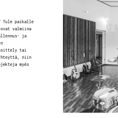
? Tule paikalle
 ovat valmiina
allennus- ja
en
äsittely tai
yhteyttä, niin
ojekteja myös