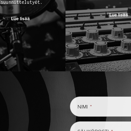
isuunnittelutyöt.
Lue lisää
Lue lisää
NIMI
*