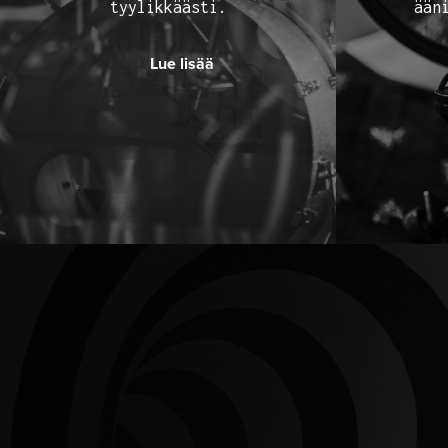
tyylikkäästi.
ään
Lue lisää