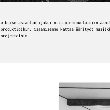
to Noise asiantuntijaksi niin pienimuotoisiin ääni
iproduktioihin. Osaamisemme kattaa äänityöt musiik
iprojekteihin.