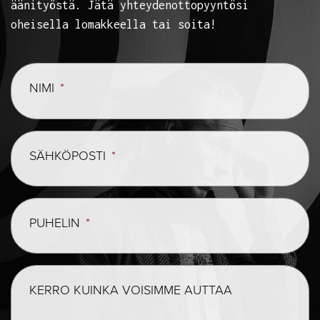
äänityöstä. Jätä yhteydenottopyyntösi
oheisella lomakkeella tai soita!
NIMI
*
SÄHKÖPOSTI
*
PUHELIN
*
KERRO KUINKA VOISIMME AUTTAA